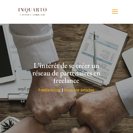
L’intérêt de se créer un
réseau de partenaires en
freelance
Freelancing
|
tous les articles