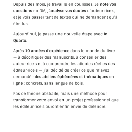
Depuis des mois, je travaille en coulisses. Je
note vos
questions
en DM,
j’analyse vos doutes
d’auteur·rice·s,
et je vois passer tant de textes qui ne demandent qu’à
être lus.
Aujourd’hui, je passe une nouvelle étape avec
In
Quarto
.
Après
10 années
d’expérience
dans le monde du livre
— à décortiquer des manuscrits, à conseiller des
auteur·rice·s et à comprendre les attentes réelles des
éditeur·rice·s — j’ai décidé de créer ce que m’avez
demandé :
des ateliers éphémères et thématiques en
ligne
:
concrets, sans langue de bois
.
Pas de théorie abstraite, mais une méthode pour
transformer votre envoi en un projet professionnel que
les éditeur·rice·s auront enfin envie de défendre.